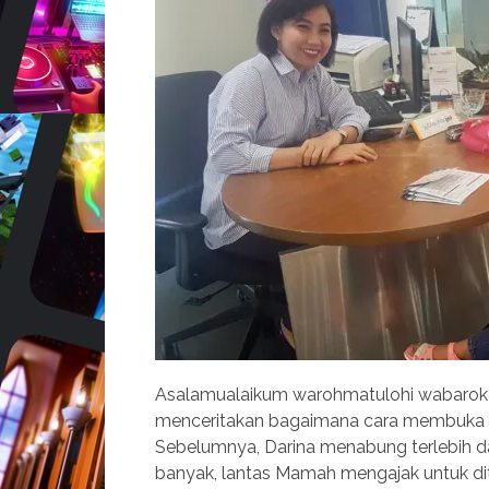
Asalamualaikum warohmatulohi wabarokat
menceritakan bagaimana cara membuka re
Sebelumnya, Darina menabung terlebih da
banyak, lantas Mamah mengajak untuk dit