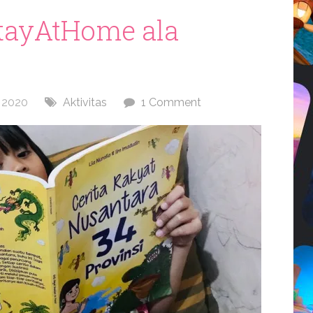
tayAtHome ala
 2020
Aktivitas
1 Comment