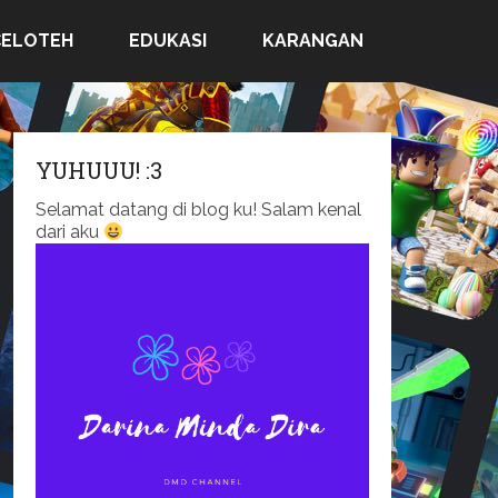
CELOTEH
EDUKASI
KARANGAN
YUHUUU! :3
Selamat datang di blog ku! Salam kenal
dari aku