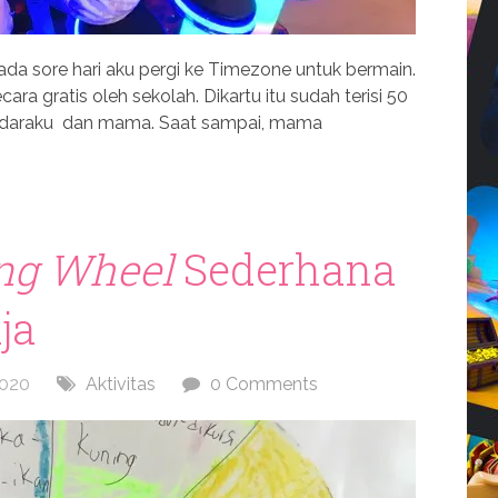
da sore hari aku pergi ke Timezone untuk bermain.
ra gratis oleh sekolah. Dikartu itu sudah terisi 50
saudaraku dan mama. Saat sampai, mama
ng Wheel
Sederhana
ja
2020
Aktivitas
0 Comments