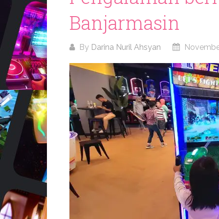
Banjarmasin
By
Darina Nuril Ahsyan
November