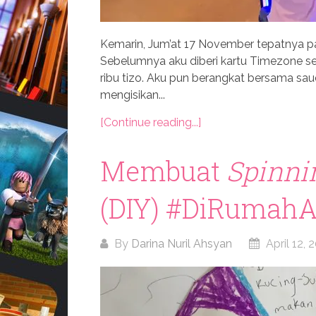
Kemarin, Jum’at 17 November tepatnya pa
Sebelumnya aku diberi kartu Timezone seca
ribu tizo. Aku pun berangkat bersama 
mengisikan...
[Continue reading...]
Membuat
Spinni
(DIY) #DiRumahA
By
Darina Nuril Ahsyan
April 12, 