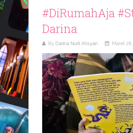
#DiRumahAja #S
Darina
By
Darina Nuril Ahsyan
Maret 28,