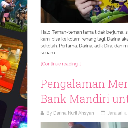
Halo Teman-teman lama tidak berjuma, sem
kami bisa ke kolam renang lagi. Darina ak
sekolah. Pertama, Darina, adik Dira, da
senam...
[Continue reading...]
Pengalaman Me
Bank Mandiri un
By
Darina Nuril Ahsyan
Januari 4