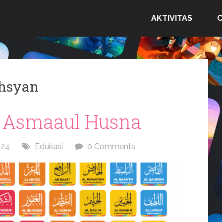
AKTIVITAS
Ahsyan
 Asmaaul Husna
024
Edukasi
0 Comments