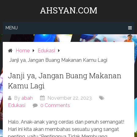
Skip
AHSYAN.COM
to
content
MENU
Home
Edukasi
Janji ya, Jangan Buang Makanan Kamu Lagi
Janji ya, Jangan Buang Makanan
Kamu Lagi
By
abah
November 22, 2023
Edukasi
0 Comments
Halo, Anak-anak yang cerdas dan penuh semangat!
Hari ini kita akan membahas sesuatu yang sangat
penting, yaitu “Pentingnya Tidak Membuang